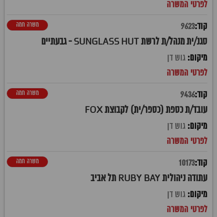
משרה חמה
9623
סגנ/ית מנהל/ת לרשת SUNGLASS HUT - גבעתיים
גוש דן
משרה חמה
9436
עובד/ת כספת (כספר/ית) לקבוצת FOX
גוש דן
משרה חמה
10173
עתודה ניהולית RUBY BAY תל אביב
גוש דן