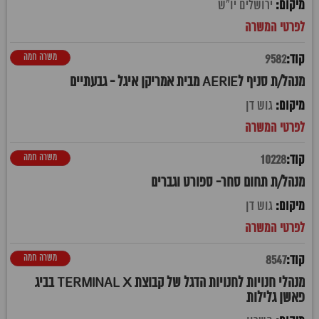
ירושלים יו"ש
משרה חמה
9582
מנהל/ת סניף לAERIE מבית אמריקן איגל - גבעתיים
גוש דן
משרה חמה
10228
מנהל/ת תחום סחר- ספורט וגברים
גוש דן
משרה חמה
8547
מנהלי חנויות לחנויות הדגל של קבוצת TERMINAL X בביג
פאשן גלילות