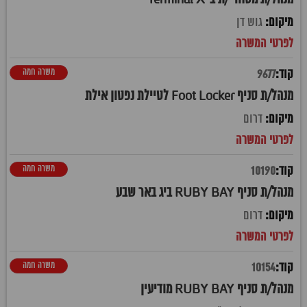
גוש דן
משרה חמה
9677
מנהל/ת סניף Foot Locker לטיילת נפטון אילת
דרום
משרה חמה
10190
מנהל/ת סניף RUBY BAY ביג באר שבע
דרום
משרה חמה
10154
מנהל/ת סניף RUBY BAY מודיעין