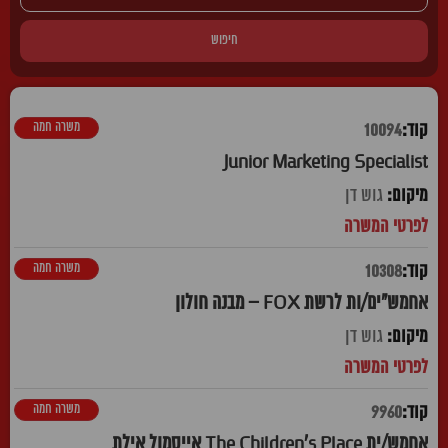
חיפוש
משרה חמה
10094
Junior Marketing Specialist
גוש דן
משרה חמה
10308
אחמש"ים/ות לרשת FOX – מבנה חולון
גוש דן
משרה חמה
9960
אחמש/ית The Children's Place אייסמול אילת