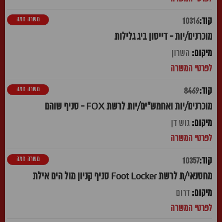
משרה חמה
10316
מוכרנים/יות - דייסון ביג גלילות
השרון
משרה חמה
8469
מוכרנים/יות ואחמש"ים/יות לרשת FOX - סניף שוהם
גוש דן
משרה חמה
10357
מחסנאי/ת לרשת Foot Locker סניף קניון מול הים אילת
דרום