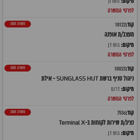
השרון
משרה חמה
10122
מעצב/ת אופנה
גוש דן
משרה חמה
10023
ניהול סניף ברשת SUNGLASS HUT - אילת
דרום
משרה חמה
7536
נציג/ת שירות לקוחות ב-Terminal X
גוש דן