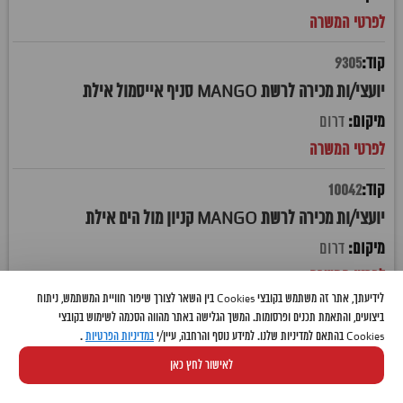
9305
יועצי/ות מכירה לרשת MANGO סניף אייסמול אילת
דרום
10042
יועצי/ות מכירה לרשת MANGO קניון מול הים אילת
דרום
לידיעתך, אתר זה משתמש בקובצי Cookies בין השאר לצורך שיפור חוויית המשתמש, ניתוח
10257
ביצועים, והתאמת תכנים ופרסומות. המשך הגלישה באתר מהווה הסכמה לשימוש בקובצי
Cookies בהתאם למדיניות שלנו. למידע נוסף והרחבה, עיין/י
במדיניות הפרטיות
.
אחמ"ש/ית מוקד שירות לקוחות- דייסון
לאישור לחץ כאן
גוש דן