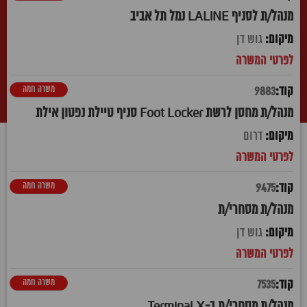
מנהל/ת לסניף LALINE נמל תל אביב
גוש דן
משרה חמה
9883
מנהל/ת מחסן לרשת Foot Locker סניף טיילת נפטון אילת
דרום
משרה חמה
9475
מנהל/ת מסחרי/ת
גוש דן
משרה חמה
7535
מנהל/ת מסחרי/ת ב-Terminal X