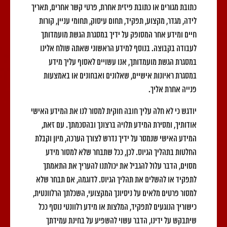
כתובת מגורים או כתובת פיזית אחרת, פרטי קשר אחרים, תאריך
לידה, מגדר, מקצוע, תפקיד, תחום עיסוק, תחומי עניין, קורות
חיים ומידע אחר המסופק על ידיך במסגרת הגשת מועמדותך
לעבודה בקבוצה. בנוסף למידע הראשוני שאתה שולח אלינו
במסגרת הגשת מועמדותך, אנו עשויים לאסוף עליך מידע
במסגרת ראיונות אישיים, שאלונים ואבחונים או באמצעות
פנייה אחרת אליך.
יודגש כי לא חלה עליך חובה חוקית למסור לנו את המידע האישי
אודותיך, ומסירת המידע תלויה ברצונך ובהסכמתך. עם זאת,
המידע האישי שנמסר על ידיך נדרש לצורך הערכה, מיון וקבלת
החלטות בתהליך הגיוס. לכן, ככל שתבחר שלא למסור מידע
מסוים, הדבר עלול להגביל את יכולתנו להעריך את התאמתך
לתפקיד או להשלים את תהליך הגיוס. לדוגמה, אם תבחר שלא
למסור פרטים מלאים על ניסיונך המקצועי, השכלתך הרלוונטית,
כישוריך הנוגעים לתפקיד, המלצות או מידע רלוונטי נוסף ככל
שיתבקש על ידינו, הדבר עשוי להשפיע על בחינת עמידתך