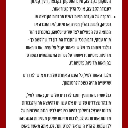
העסקתך בקבוצה, סיום העסקתך בקבוצה, הליך קבלתך
לעבודה לקבוצה, או כל הליך קשור אחר.
במקרה של העברת מניות באיזו מחברות הקבוצה או
נכסיהן, לרבות בהליך מכירה או מיזוג ו/או העברה או
המחאה של הפעילות לצד שלישי כלשהו, במסגרת ניהול
מו"מ עסקי, לרבות ככל שהעברת המידע דרושה לשם כך -
ובלבד שאותו צד שלישי כאמור יקבל על עצמו את הוראות
מדיניות פרטיות זו וישמור על זכויות המשתמשים כמפורט
בהוראות מדיניות פרטיות זו.
מלבד האמור לעיל, כל העברה אחרת של מידע אישי לצדדים
שלישיים תהיה כפופה להסכמתך.
ככל שמידע אודותיך יועבר לצדדים שלישיים, כאמור לעיל,
מובהר שצדדים שלישיים אלו עשויים להימצא מחוץ לגבולות
מדינת ישראל ובשל כך להיות כפופים לדיני הגנת הפרטיות של
מדינות אחרות בעולם, לרבות מדינות שאינן מעניקות הגנה זהה
לזו שמעניק הדין הישראלי לפרטיותך. לכן, אתה מאשר באופן