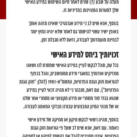
תעלה על שבע (7) שנים לאחר סיום השימוש במידע האישי
שלך למטרות המצוינות במדיניות זו.
בנוסף, אנא שים לב כי מידע אגרגטיבי שאינו מזהה אותך
באופן ישיר עשוי להישמר גם לאחר שלא יהיה נחוץ יותר
לבחינת מועמדותך לעבודה, וזאת ללא מגבלת זמן.
זכויותיך ביחס למידע האישי
בכל עת, תוכל לבקש לעיין במידע האישי שמסרת לנו ושאנו
מחזיקים אודותיך במאגרי מידע ממוחשבים, והכל בכפוף
להוראות חוק הגנת הפרטיות, התשמ"א-1981 (להלן: "חוק הגנת
הפרטיות"). עם זאת, מובהר כי לא תהיה זכאי לעיין במידע
שהוא בגדר סוד מסחרי או מידע מקצועי או מסחרי אחר שלנו
או של מכוני המיון המבצעים עבורנו מבדקי התאמה לעבודה.
בנוסף, תהיה רשאי לבקש תיקון או מחיקה של מידע אישי
כאמור. עם זאת, אנא שים לב שעל פי הוראות חוק הגנת
הפרטיות, איננו מחויבים לקבל את בקשתך לתיקון או למחיקה,