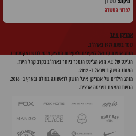
גוש דן
אמריקן איגל
נוסד בשנת 1977 בארה"ב.
מותג אופנת קז'ואל לצעירים ולצעירות המציע פרטי לבוש ואקססוריז.
הג'ינס של AE הוא הג'ינס הנמכר ביותר בארה"ב בקרב קהל היעד.
המותג הושק בישראל ב- 2012.
מותג הילדים של אמריקן איגל הושק לראשונה בעולם ובארץ ב- 2016.
הרשת נמצאת בפריסה ארצית.