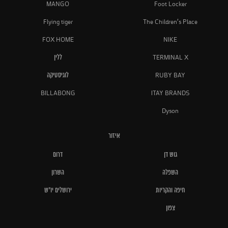
MANGO
Foot Locker
Flying tiger
The Children's Place
FOX HOME
NIKE
TERMINAL X
ללין
RUBY BAY
לוגיסטיקה
BILLABONG
ITAY BRANDS
Dyson
איזור
גוש דן
דרום
השפלה
השרון
חיפה והקריות
ירושלים יו"ש
צפון