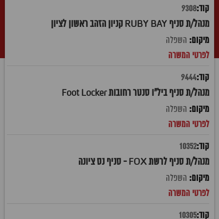
9308
מנהל/ת סניף RUBY BAY קניון הזהב ראשון לציון
השפלה
9444
מנהל/ת סניף ביל"ו סנטר רחובות Foot Locker
השפלה
10352
מנהל/ת סניף לרשת FOX - סניף נס ציונה
השפלה
10305