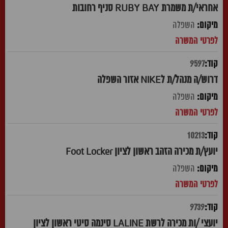
אחראי/ת משמרת RUBY BAY סניף רחובות
השפלה
9597
דרוש/ה מנהל/ת לNIKE אזור השפלה
השפלה
10213
יועץ/ת מכירה הזהב ראשון לציון Foot Locker
השפלה
9739
יועצי /ות מכירה לרשת LALINE סינמה סיטי ראשון לציון