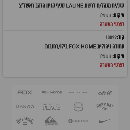
סגנ/ית מנהל/ת לרשת LALINE סניף קניון הזהב ראשל"צ
השפלה
10099
עתודה ניהולית FOX HOME בילו/רחובות
השפלה