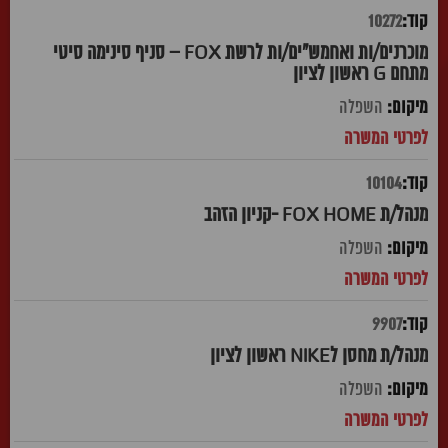
10272
מוכרנים/ות ואחמש"ים/ות לרשת FOX – סניף סינימה סיטי
מתחם G ראשון לציון
השפלה
10104
מנהל/ת FOX HOME -קניון הזהב
השפלה
9907
מנהל/ת מחסן לNIKE ראשון לציון
השפלה