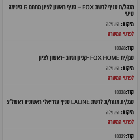
מנהל/ת סניף לרשת FOX – סניף ראשון לציון מתחם G סינימה
סיטי
השפלה
10368
סגן/ית FOX HOME -קניון הזהב -ראשון לציון
השפלה
10338
סגנ/ית מנהל/ת לרשת LALINE סניף עזריאלי ראשונים ראשל"צ
השפלה
10339