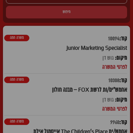
חיפוש
משרה חמה
10094
Junior Marketing Specialist
גוש דן
משרה חמה
10308
אחמש"ים/ות לרשת FOX – מבנה חולון
גוש דן
משרה חמה
9960
אחמש/ית The Children's Place אייסמול אילת