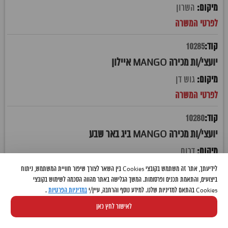
השרון
10285
יועצי/ות מכירה MANGO איילון
גוש דן
10280
יועצי/ות מכירה MANGO ביג באר שבע
דרום
לידיעתך, אתר זה משתמש בקובצי Cookies בין השאר לצורך שיפור חוויית המשתמש, ניתוח
ביצועים, והתאמת תכנים ופרסומות. המשך הגלישה באתר מהווה הסכמה לשימוש בקובצי
10279
Cookies בהתאם למדיניות שלנו. למידע נוסף והרחבה, עיין/י
במדיניות הפרטיות
.
יועצי/ות מכירה MANGO מלחה ירושלים
לאישור לחץ כאן
ירושלים יו"ש