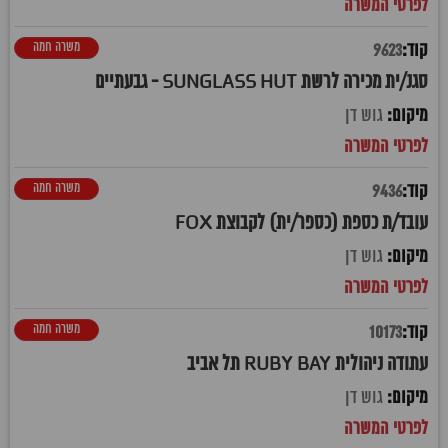
משרה חמה
9623
סגנ/ית מכירה לרשת SUNGLASS HUT - גבעתיים
גוש דן
משרה חמה
9436
עובד/ת כספת (כספר/ית) לקבוצת FOX
גוש דן
משרה חמה
10173
עתודה ניהולית RUBY BAY תל אביב
גוש דן