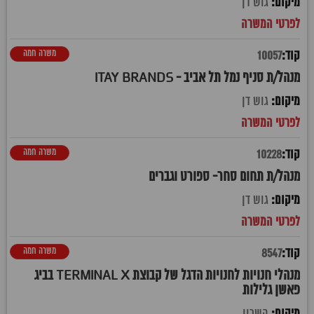
גוש דן
משרה חמה
10057
מנהל/ת סניף נמל תל אביב - ITAY BRANDS
גוש דן
משרה חמה
10228
מנהל/ת תחום סחר- ספורט וגברים
גוש דן
משרה חמה
8547
מנהלי חנויות לחנויות הדגל של קבוצת TERMINAL X בביג
פאשן גלילות
השרון