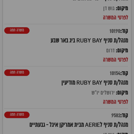
גוש דן
משרה חמה
10190
מנהל/ת סניף RUBY BAY ביג באר שבע
דרום
משרה חמה
10154
מנהל/ת סניף RUBY BAY מודיעין
ירושלים יו"ש
משרה חמה
9582
מנהל/ת סניף לAERIE מבית אמריקן איגל - גבעתיים