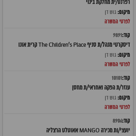
רפרנט/ית מחלקת בינוי
גוש דן
9891
דיסקרטי מנהל/ת סניף The Children's Place קרית אונו
גוש דן
10101
עוזר/ת הפקה ואחראי/ת מחסן
גוש דן
8906
יועצי/ות מכירה MANGO אאוטלט הרצליה