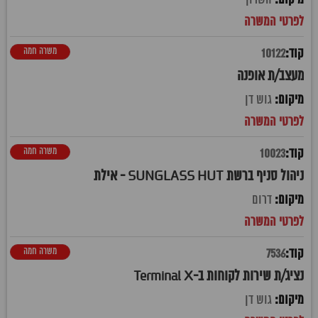
משרה חמה
10122
מעצב/ת אופנה
גוש דן
משרה חמה
10023
ניהול סניף ברשת SUNGLASS HUT - אילת
דרום
משרה חמה
7536
נציג/ת שירות לקוחות ב-Terminal X
גוש דן