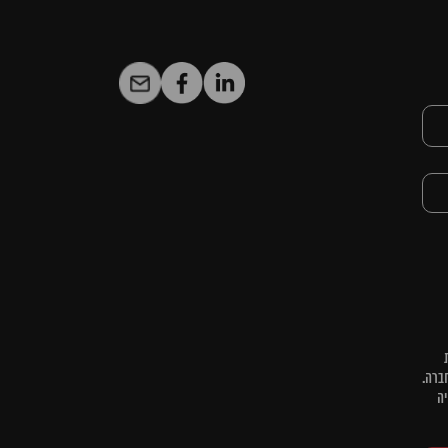
ברה.
יה