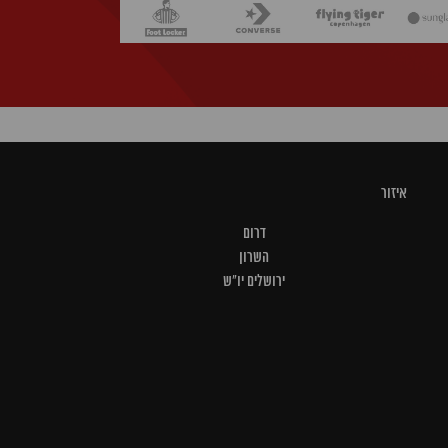
איזור
דרום
השרון
ירושלים יו"ש