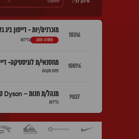
סינון לפי:
מוכרנים/יות - דייסון ביג גל
10316
משרה חמה
גלילות
מחסנאי/ת לוגיסטיקה- דייס
10096
פתח תקווה
מנהל/ת חנות – Dyson סניף הדגל ביג גלילות
9837
גלילות