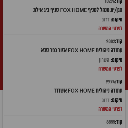
10296
סגן/ית מנהל לסניף FOX HOME סניף ביג אילת
דרום
9002
עתודה ניהולית FOX HOME אזור כפר סבא
השרון
9994
עתודה ניהולית FOX HOME אשדוד
דרום
8855