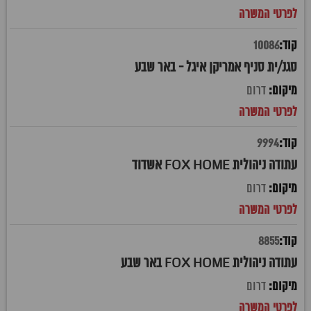
10086
סגנ/ית סניף אמריקן איגל - באר שבע
דרום
9994
עתודה ניהולית FOX HOME אשדוד
דרום
8855
עתודה ניהולית FOX HOME באר שבע
דרום