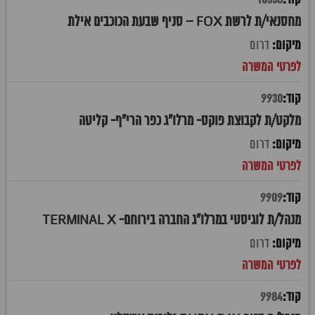
מחסנאי/ת לרשת FOX – סניף שבעת הכוכבים אילת
דרום
9930
מלקט/ת לקבוצת פוקס- מרלו"ג כפר הרי"ף- קליטה
דרום
9909
מנהל/ת לוגיסטי במרלו"ג החברה בירוחם- TERMINAL X
דרום
9984