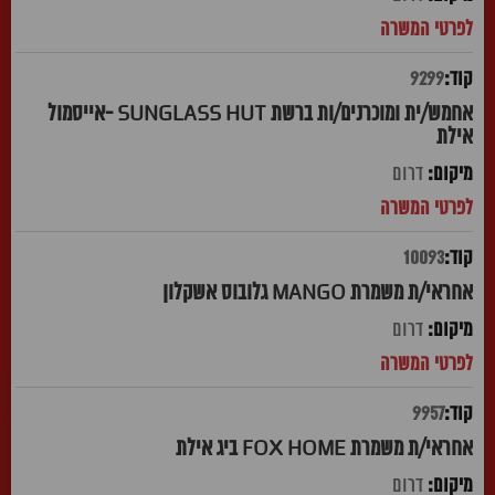
9299
אחמש/ית ומוכרנים/ות ברשת SUNGLASS HUT -אייסמול
אילת
דרום
10093
אחראי/ת משמרת MANGO גלובוס אשקלון
דרום
9957
אחראי/ת משמרת FOX HOME ביג אילת
דרום