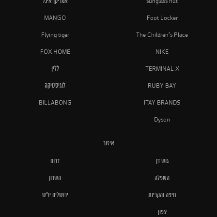
sunglass hut
אמריקן איגל
MANGO
Foot Locker
Flying tiger
The Children's Place
FOX HOME
NIKE
TERMINAL X
ללין
RUBY BAY
לוגיסטיקה
BILLABONG
ITAY BRANDS
Dyson
איזור
גוש דן
דרום
השפלה
השרון
חיפה והקריות
ירושלים יו"ש
צפון