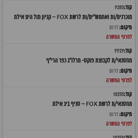
9285
מוכרנים/ות ואחמש"ים/ות לרשת FOX – קניון מול הים אילת
דרום
9929
מחסנאי/ת לקבוצת פוקס- מרלו"ג כפר הרי"ף
דרום
10255
מחסנאי/ת לרשת FOX – סניף ביג אילת
דרום
10358