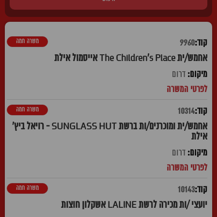
משרה חמה
9960
אחמש/ית The Children's Place אייסמול אילת
דרום
משרה חמה
10314
אחמש/ית ומוכרנים/ות ברשת SUNGLASS HUT - רויאל ביץ'
אילת
דרום
משרה חמה
10143
יועצי /ות מכירה לרשת LALINE אשקלון חוצות