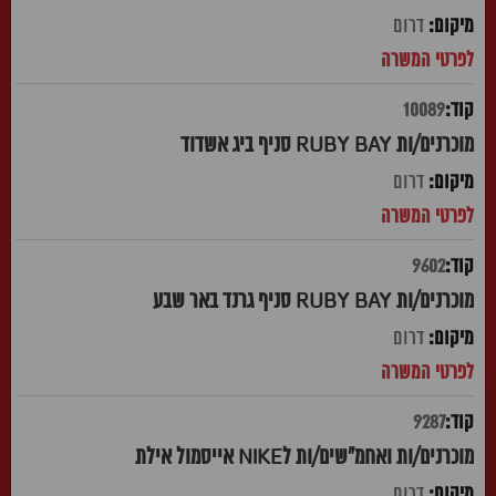
דרום
10089
מוכרנים/ות RUBY BAY סניף ביג אשדוד
דרום
9602
מוכרנים/ות RUBY BAY סניף גרנד באר שבע
דרום
9287
מוכרנים/ות ואחמ"שים/ות לNIKE אייסמול אילת
דרום