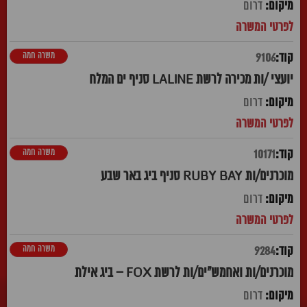
דרום
משרה חמה
9106
יועצי /ות מכירה לרשת LALINE סניף ים המלח
דרום
משרה חמה
10171
מוכרנים/ות RUBY BAY סניף ביג באר שבע
דרום
משרה חמה
9284
מוכרנים/ות ואחמש"ים/ות לרשת FOX – ביג אילת
דרום