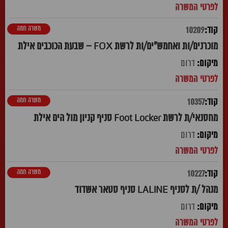
משרה חמה
10209
מוכרנים/ות ואחמש"ים/ות לרשת FOX – שבעת הכוכבים אילת
דרום
משרה חמה
10357
מחסנאי/ת לרשת Foot Locker סניף קניון מול הים אילת
דרום
משרה חמה
10227
מנהל /ת לסניף LALINE סניף סטאר אשדוד
דרום