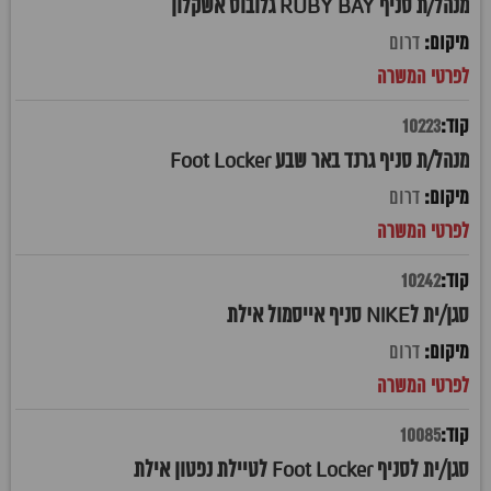
מנהל/ת סניף RUBY BAY גלובוס אשקלון
דרום
10223
מנהל/ת סניף גרנד באר שבע Foot Locker
דרום
10242
סגן/ית לNIKE סניף אייסמול אילת
דרום
10085
סגן/ית לסניף Foot Locker לטיילת נפטון אילת