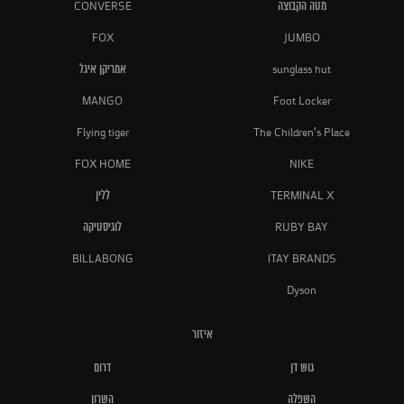
מטה הקבוצה
CONVERSE
FOX
JUMBO
sunglass hut
אמריקן איגל
MANGO
Foot Locker
Flying tiger
The Children's Place
FOX HOME
NIKE
TERMINAL X
ללין
RUBY BAY
לוגיסטיקה
BILLABONG
ITAY BRANDS
Dyson
איזור
גוש דן
דרום
השפלה
השרון