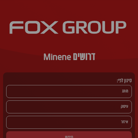
דרושים Minene
סינון לפי:
חיפוש