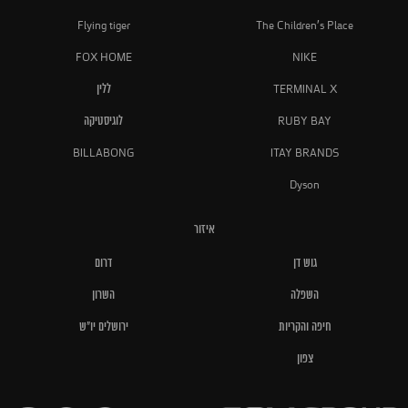
Flying tiger
The Children's Place
FOX HOME
NIKE
TERMINAL X
ללין
RUBY BAY
לוגיסטיקה
BILLABONG
ITAY BRANDS
Dyson
איזור
גוש דן
דרום
השפלה
השרון
חיפה והקריות
ירושלים יו"ש
צפון