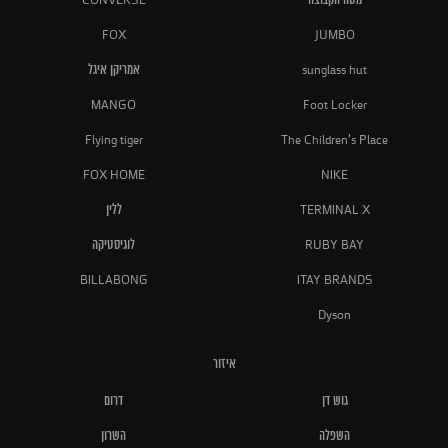
מטה הקבוצה
CONVERSE
FOX
JUMBO
sunglass hut
אמריקן איגל
MANGO
Foot Locker
Flying tiger
The Children's Place
FOX HOME
NIKE
TERMINAL X
ללין
RUBY BAY
לוגיסטיקה
BILLABONG
ITAY BRANDS
Dyson
איזור
גוש דן
דרום
השפלה
השרון