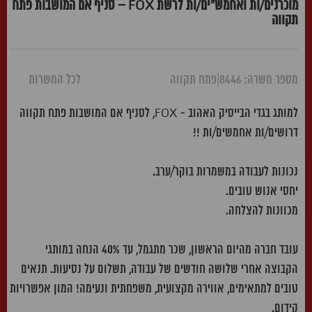
מוכרנים/ות ואחמש"ים/ות לרשת FOX – סניף אם המושבות פתח
תקווה
מספר משרה: 8446
|
פתח תקווה
לכל המשרות
למותג בגדי הבייסיק האהוב - FOX, לסניף אם המושבות פתח תקווה
דרושים/ות אחמשים/ות !!
נכונות לעבודה במשמרות בוקר/ערב.
יחסי אנוש טובים.
מכוונות להצלחה.
עובד חברה מהיום הראשון, שכר מתגמל, עד 40% הנחה במותגי
הקבוצה אחרי שלושה חודשים של עבודה, תשלום על נסיעות. תנאים
טובים למתאימים, אווירה מקצועית, משפחתית ונעימה! המון אפשרויות
קידום.