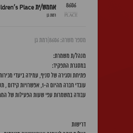
8606
אחמש/ית The Children's Place איילון רמת גן
רמת גן
מספר משרה: 8606
|
רמת גן
מנהל/ת משמרת:
במסגרת התפקיד:
פתיחת וסגירה של סניף, עמידה ביעדי מכירות
עובדי חברה מהיום ה-1, אפשרויות קידום , תנאים סוציאלים עפ"י חוק
עבודה במשמרות עפי שעות הפעילות של המ
דרישות