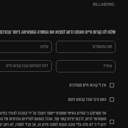
BILLABONG
שלחו לנו קורות חיים ואנחנו נדאג למצוא את המשרה המתאימה ביותר עבורכם
לחץ להעלאת קובץ קורות חיים
אין לי קורות חיים מעודכנים
האם הינך עובד קבוצת פוקס
אני מסכים/ה כי המידע האישי שמסרתי יישמר ויעובד על ידי החברה לצורכי בחינת
מועמדותי לגיוס, לרבות יצירת קשר עמי, והכול בהתאם למדיניות הפרטיות של הח
ידוע לי כי לא חלה עליי חובה חוקית למסור מידע זה, אך מבלי למסרו, לא ניתן יה