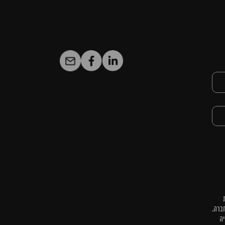
ברה.
יה