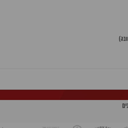
ובה)
ים