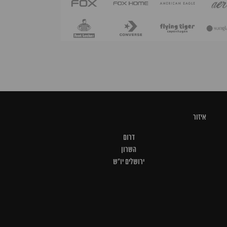
איזור
דרום
השרון
ירושלים יו"ש