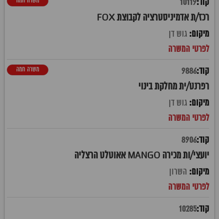
משרה חמה
10119
רכז/ת אדמיניסטרציה לקבוצת FOX
גוש דן
משרה חמה
9886
רפרנט/ית מחלקת בינוי
גוש דן
8906
יועצי/ות מכירה MANGO אאוטלט הרצליה
השרון
10285