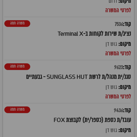
דרום
משרה חמה
7536
נציג/ת שירות לקוחות ב-Terminal X
גוש דן
משרה חמה
9623
סגנ/ית מנהל/ת לרשת SUNGLASS HUT - גבעתיים
גוש דן
משרה חמה
9436
עובד/ת כספת (כספר/ית) לקבוצת FOX
גוש דן