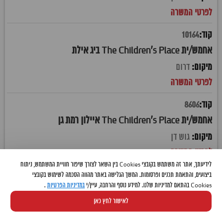
10164
אחמש/ית The Children's Place ביג אילת
דרום
8606
אחמש/ית The Children's Place איילון רמת גן
גוש דן
לידיעתך, אתר זה משתמש בקובצי Cookies בין השאר לצורך שיפור חוויית המשתמש, ניתוח
10336
ביצועים, והתאמת תכנים ופרסומות. המשך הגלישה באתר מהווה הסכמה לשימוש בקובצי
Cookies בהתאם למדיניות שלנו. למידע נוסף והרחבה, עיין/י
במדיניות הפרטיות
.
אחמש/ית The Children's Place איקאה קריית אתא
לאישור לחץ כאן
חיפה והקריות