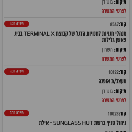
גוש דן
משרה חמה
8547
מנהלי חנויות לחנויות הדגל של קבוצת TERMINAL X בביג
פאשן גלילות
השרון
משרה חמה
10122
מעצב/ת אופנה
גוש דן
משרה חמה
10023
ניהול סניף ברשת SUNGLASS HUT - אילת