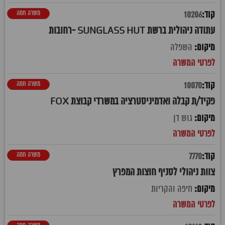
משרה חמה
10206
עתודה ניהולית ברשת SUNGLASS HUT -רחובות
השפלה
משרה חמה
10070
פקיד/ת קבלה ואדמיניסטרציה במשרדי קבוצת FOX
גוש דן
משרה חמה
7770
צוות ניהולי לסניף חוצות המפרץ
חיפה והקריות