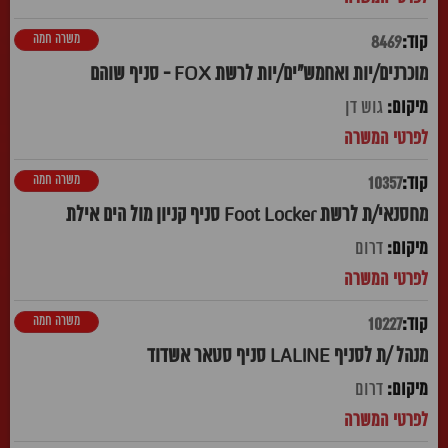
משרה חמה
8469
מוכרנים/יות ואחמש"ים/יות לרשת FOX - סניף שוהם
גוש דן
משרה חמה
10357
מחסנאי/ת לרשת Foot Locker סניף קניון מול הים אילת
דרום
משרה חמה
10227
מנהל /ת לסניף LALINE סניף סטאר אשדוד
דרום