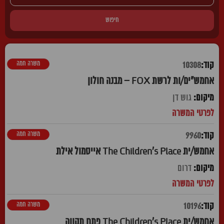
חיפוש
משרה חמה
10308
אחמש"ים/ות לרשת FOX – מבנה חולון
גוש דן
משרה חמה
9960
אחמש/ית The Children's Place אייסמול אילת
דרום
משרה חמה
10196
אחמש/ית The Children's Place פתח תקווה