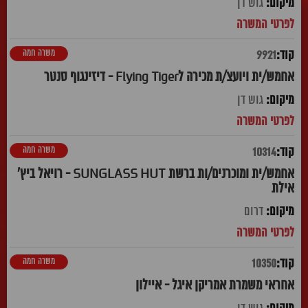
גוש דן
משרה חמה
9921
אחמש/ית ויועצ/ת מכירה לFlying Tiger - דיזינגוף סנטר
גוש דן
משרה חמה
10314
אחמש/ית ומוכרנים/ות ברשת SUNGLASS HUT - רויאל ביץ'
אילת
דרום
משרה חמה
10350
אחראי משמרת אמריקן איגל - איילון