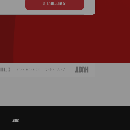
הגשת מועמדות
* הטקסט נכתב בלשון זכר, אך פונה לשני המינ
מותג