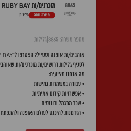
8865
מוכרנים/ות RUBY BAY סניף גלילות
משרה חמה
גלילות
מספר משרה: 8865
|
גלילות
אוהבים/ות אופנה וסטייל? הצטרפו ל־RUBY BAY לעבודה בלב הסטייל – אופנה עכשווית, קולקציות מדויקות ואווירה צעירה ומלאת השראה .
לסניף גלילות דרושים/ות מוכרנים/ות שאוהבי
מה אנחנו מציעים:
• עבודה במשמרות גמישות
• אפשרויות קידום אמיתיות
​​• שכר מתגמל ובונוסים
• הזדמנות להיכנס לעולם האופנה ולהתפתח