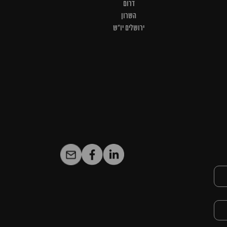
דרום
השרון
ירושלים יו"ש