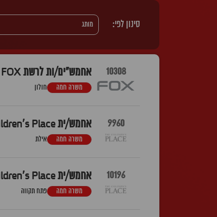
סינון לפי:
10308
אחמש"ים/ות לרשת FOX – מבנה חולון
משרה חמה
חולון
9960
אחמש/ית The Children's Place אייסמול אילת
משרה חמה
אילת
10196
אחמש/ית The Children's Place פתח תקווה
משרה חמה
פתח תקווה