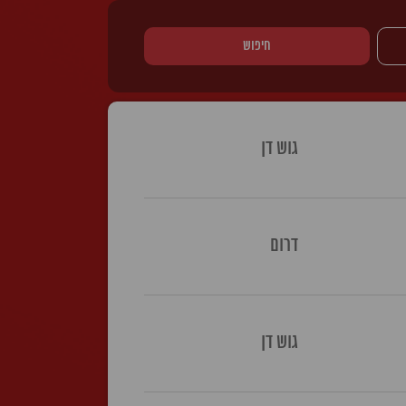
חיפוש
גוש דן
דרום
גוש דן