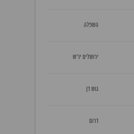
השפלה
ירושלים יו"ש
גוש דן
דרום