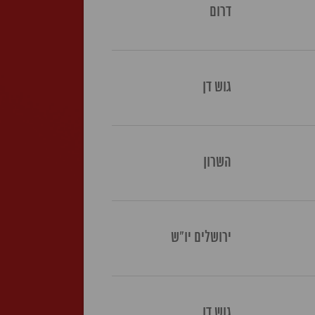
דרום
גוש דן
השרון
ירושלים יו"ש
גוש דן