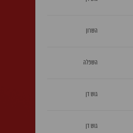
השרון
השפלה
גוש דן
גוש דן