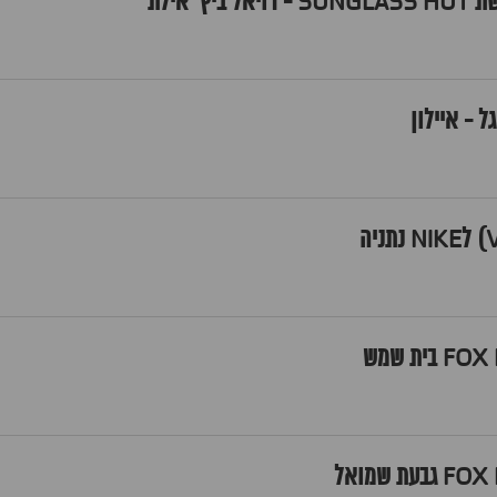
' אילת
 - איילון