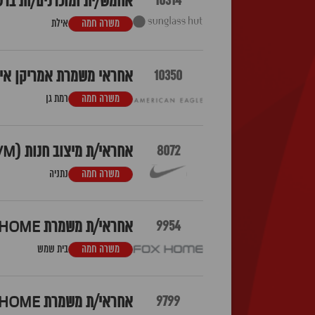
10314
אחמש/ית ומוכרנים/ות ברשת SUNGLASS HUT - רויאל ביץ
משרה חמה
אילת
10350
אחראי משמרת אמריקן איגל
משרה חמה
רמת גן
8072
אחראי/ת מיצוב חנות (VM) לNIKE נתניה
משרה חמה
נתניה
9954
אחראי/ת משמרת FOX HOME בית שמש
משרה חמה
בית שמש
9799
אחראי/ת משמרת FOX HOME גבעת שמואל