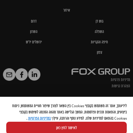
איזור
גוש דן
דרום
השפלה
השרון
חיפה והקריות
ירושלים יו"ש
צפון
מדיניות פרטיות
הצהרת נגישות
@ 2024 FOX GROUP
לידיעתך, אתר זה משתמש בקובצי Cookies בין השאר לצורך שיפור חוויית המשתמש, ניתוח
ביצועים, והתאמת תכנים ופרסומות. המשך הגלישה באתר מהווה הסכמה לשימוש בקובצי
Cookies בהתאם למדיניות שלנו. למידע נוסף והרחבה, עיין/י
במדיניות הפרטיות
.
אתר זה מוגן באמצעות Google reCaptcha בהתאם
למדיניות הפרטיות
ותקנון השירות
לאישור לחץ כאן