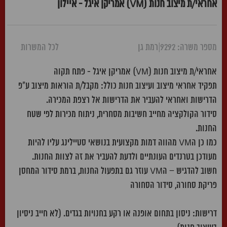
אחראי/ת מיצוב חנות (VM) אמריקן איגל - איילון
מספר משרה: 9292
|
רמת גן
לכל המשרות
אחראי/ת מיצוב חנות (VM) אמריקן איגל - פתח תקוה
תפקיד אחראי מיצוב ועיצוב חנות כולל: מקבל/ת הוראות מיצוב ע"פ
הדרישות ואחראי להעביר את הדרישות אל רצפת המכירה.
סידור הקולקציה מחייב חשיבות מסחרית, ניתוח מכירות לפי שטח
החנות.
כמו כן הVM מהווה דמות מקצועית בנושאי סטיילינג עליו להיות
מעודכן בטרנדים העונתיים ולדעת להעביר את זה לצוות החנות.
חשוב להדגיש – הVM עוזר גם בתפעול החנות, ברמת סידור המחסן
פריקת סחורה, סידור הסחורה
דרישות: ניסון בתחום אופנה או רקע בחנויות בגדים. (לא חייב ניסיון