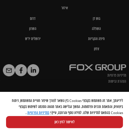
איזור
גוש דן
דרום
השפלה
השרון
חיפה והקריות
ירושלים יו"ש
צפון
מדיניות פרטיות
הצהרת נגישות
@ 2024 FOX GROUP
לידיעתך, אתר זה משתמש בקובצי Cookies בין השאר לצורך שיפור חוויית המשתמש, ניתוח
ביצועים, והתאמת תכנים ופרסומות. המשך הגלישה באתר מהווה הסכמה לשימוש בקובצי
Cookies בהתאם למדיניות שלנו. למידע נוסף והרחבה, עיין/י
במדיניות הפרטיות
.
אתר זה מוגן באמצעות Google reCaptcha בהתאם
למדיניות הפרטיות
ותקנון השירות
לאישור לחץ כאן