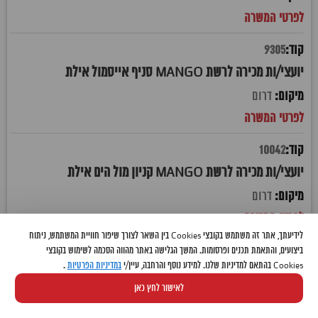
9305
יועצי/ות מכירה לרשת MANGO סניף אייסמול אילת
דרום
10042
יועצי/ות מכירה לרשת MANGO קניון מול הים אילת
דרום
לידיעתך, אתר זה משתמש בקובצי Cookies בין השאר לצורך שיפור חוויית המשתמש, ניתוח
10257
ביצועים, והתאמת תכנים ופרסומות. המשך הגלישה באתר מהווה הסכמה לשימוש בקובצי
Cookies בהתאם למדיניות שלנו. למידע נוסף והרחבה, עיין/י
במדיניות הפרטיות
.
אחמ"ש/ית מוקד שירות לקוחות- דייסון
לאישור לחץ כאן
גוש דן