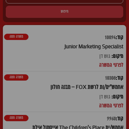
חיפוש
משרה חמה
10094
Junior Marketing Specialist
גוש דן
משרה חמה
10308
אחמש"ים/ות לרשת FOX – מבנה חולון
גוש דן
משרה חמה
9960
אחמש/ית The Children's Place אייסמול אילת