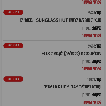
משרה חמה
9623
סגנ/ית מנהל/ת לרשת SUNGLASS HUT - גבעתיים
גוש דן
משרה חמה
9436
עובד/ת כספת (כספר/ית) לקבוצת FOX
גוש דן
משרה חמה
10173
עתודה ניהולית RUBY BAY תל אביב
גוש דן