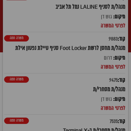
מנהל/ת לסניף LALINE נמל תל אביב
גוש דן
משרה חמה
9883
מנהל/ת מחסן לרשת Foot Locker סניף טיילת נפטון אילת
דרום
משרה חמה
9475
מנהל/ת מסחרי/ת
גוש דן
משרה חמה
7535
מנהל/ת מסחרי/ת ב-Terminal X