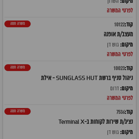
השרון
משרה חמה
10122
מעצב/ת אופנה
גוש דן
משרה חמה
10023
ניהול סניף ברשת SUNGLASS HUT - אילת
דרום
משרה חמה
7536
נציג/ת שירות לקוחות ב-Terminal X
גוש דן