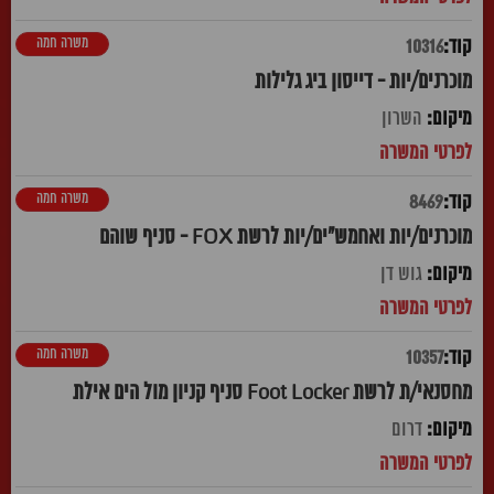
משרה חמה
10316
מוכרנים/יות - דייסון ביג גלילות
השרון
משרה חמה
8469
מוכרנים/יות ואחמש"ים/יות לרשת FOX - סניף שוהם
גוש דן
משרה חמה
10357
מחסנאי/ת לרשת Foot Locker סניף קניון מול הים אילת
דרום