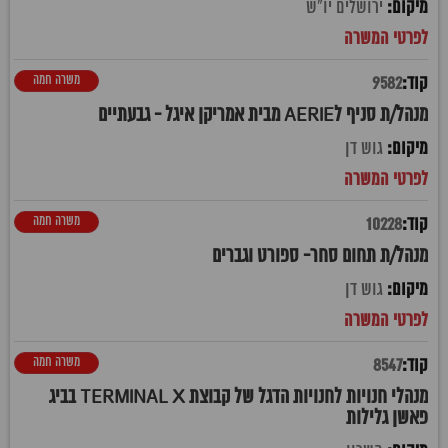
ירושלים יו"ש
משרה חמה
9582
מנהל/ת סניף לAERIE מבית אמריקן איגל - גבעתיים
גוש דן
משרה חמה
10228
מנהל/ת תחום סחר- ספורט וגברים
גוש דן
משרה חמה
8547
מנהלי חנויות לחנויות הדגל של קבוצת TERMINAL X בביג
פאשן גלילות