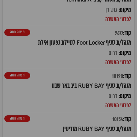
גוש דן
משרה חמה
9677
מנהל/ת סניף Foot Locker לטיילת נפטון אילת
דרום
משרה חמה
10190
מנהל/ת סניף RUBY BAY ביג באר שבע
דרום
משרה חמה
10154
מנהל/ת סניף RUBY BAY מודיעין