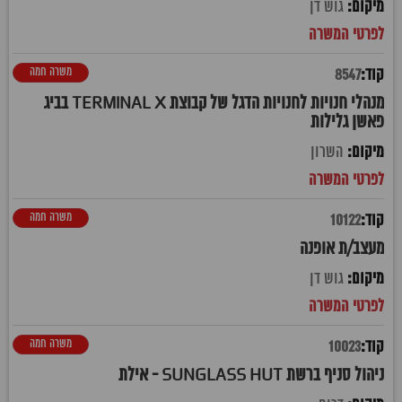
גוש דן
משרה חמה
8547
מנהלי חנויות לחנויות הדגל של קבוצת TERMINAL X בביג
פאשן גלילות
השרון
משרה חמה
10122
מעצב/ת אופנה
גוש דן
משרה חמה
10023
ניהול סניף ברשת SUNGLASS HUT - אילת