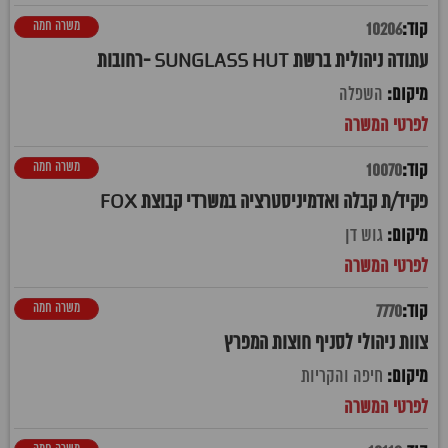
משרה חמה
10206
עתודה ניהולית ברשת SUNGLASS HUT -רחובות
השפלה
משרה חמה
10070
פקיד/ת קבלה ואדמיניסטרציה במשרדי קבוצת FOX
גוש דן
משרה חמה
7770
צוות ניהולי לסניף חוצות המפרץ
חיפה והקריות