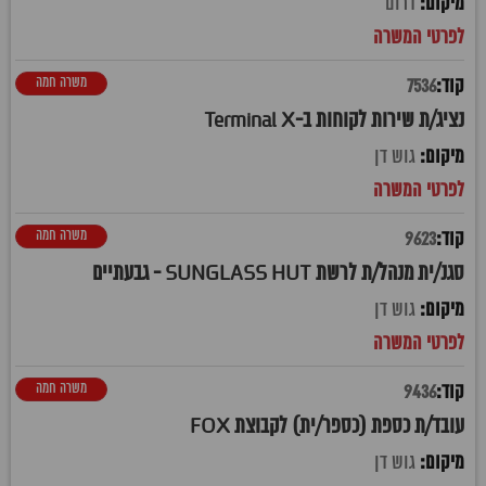
דרום
משרה חמה
7536
נציג/ת שירות לקוחות ב-Terminal X
גוש דן
משרה חמה
9623
סגנ/ית מנהל/ת לרשת SUNGLASS HUT - גבעתיים
גוש דן
משרה חמה
9436
עובד/ת כספת (כספר/ית) לקבוצת FOX
גוש דן