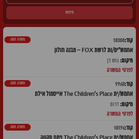
חיפוש
משרה חמה
10308
אחמש"ים/ות לרשת FOX – מבנה חולון
גוש דן
משרה חמה
9960
אחמש/ית The Children's Place אייסמול אילת
דרום
משרה חמה
10196
אחמש/ית The Children's Place פתח תקווה