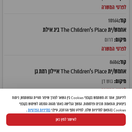
10164
אחמש/ית The Children's Place ביג אילת
דרום
8606
אחמש/ית The Children's Place איילון רמת גן
גוש דן
לידיעתך, אתר זה משתמש בקובצי Cookies בין השאר לצורך שיפור חוויית המשתמש, ניתוח
10336
ביצועים, והתאמת תכנים ופרסומות. המשך הגלישה באתר מהווה הסכמה לשימוש בקובצי
Cookies בהתאם למדיניות שלנו. למידע נוסף והרחבה, עיין/י
במדיניות הפרטיות
.
אחמש/ית The Children's Place איקאה קריית אתא
לאישור לחץ כאן
חיפה והקריות