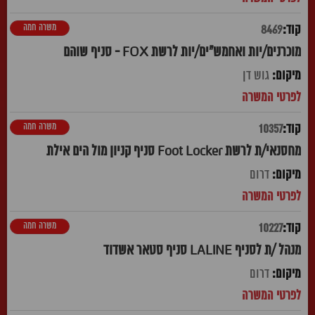
משרה חמה
8469
מוכרנים/יות ואחמש"ים/יות לרשת FOX - סניף שוהם
גוש דן
משרה חמה
10357
מחסנאי/ת לרשת Foot Locker סניף קניון מול הים אילת
דרום
משרה חמה
10227
מנהל /ת לסניף LALINE סניף סטאר אשדוד
דרום