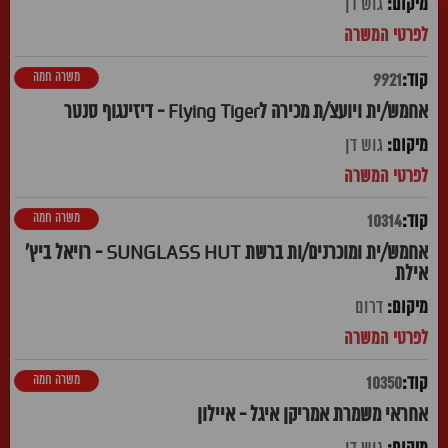
גוש דן
משרה חמה
9921
אחמש/ית ויועצ/ת מכירה לFlying Tiger - דיזינגוף סנטר
גוש דן
משרה חמה
10314
אחמש/ית ומוכרנים/ות ברשת SUNGLASS HUT - רויאל ביץ'
אילת
דרום
משרה חמה
10350
אחראי משמרת אמריקן איגל - איילון