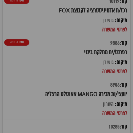
משרה חמה
10119
רכז/ת אדמיניסטרציה לקבוצת FOX
גוש דן
משרה חמה
9886
רפרנט/ית מחלקת בינוי
גוש דן
8906
יועצי/ות מכירה MANGO אאוטלט הרצליה
השרון
10285