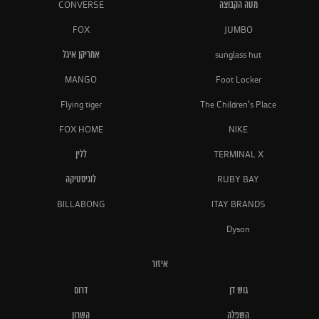
מטה הקבוצה
CONVERSE
FOX
JUMBO
sunglass hut
אמריקן איגל
MANGO
Foot Locker
Flying tiger
The Children's Place
FOX HOME
NIKE
TERMINAL X
ללין
RUBY BAY
לוגיסטיקה
BILLABONG
ITAY BRANDS
Dyson
איזור
גוש דן
דרום
השפלה
השרון