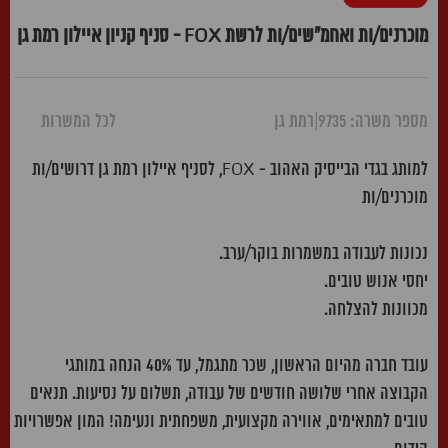
מוכרנים/ות ואחמ"שים/ות לרשת FOX - סניף קניון איילון רמת גן
מספר משרה: 9735
|
רמת גן
לכל המשרות
למותג בגדי הבייסיק האהוב - FOX, לסניף איילון רמת גן דרושים/ות
מוכרנים/ות
נכונות לעבודה במשמרות בוקר/ערב.
יחסי אנוש טובים.
מכוונות להצלחה.
עובד חברה מהיום הראשון, שכר מתגמל, עד 40% הנחה במותגי
הקבוצה אחרי שלושה חודשים של עבודה, תשלום על נסיעות. תנאים
טובים למתאימים, אווירה מקצועית, משפחתית ונעימה! המון אפשרויות