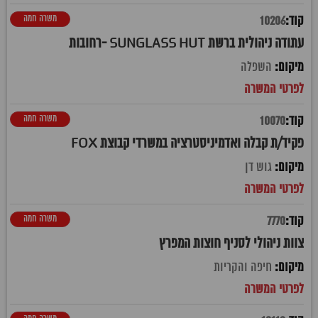
משרה חמה
10206
עתודה ניהולית ברשת SUNGLASS HUT -רחובות
השפלה
משרה חמה
10070
פקיד/ת קבלה ואדמיניסטרציה במשרדי קבוצת FOX
גוש דן
משרה חמה
7770
צוות ניהולי לסניף חוצות המפרץ
חיפה והקריות