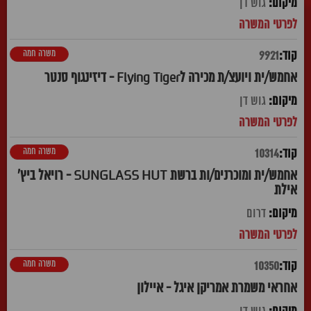
גוש דן
משרה חמה
9921
אחמש/ית ויועצ/ת מכירה לFlying Tiger - דיזינגוף סנטר
גוש דן
משרה חמה
10314
אחמש/ית ומוכרנים/ות ברשת SUNGLASS HUT - רויאל ביץ'
אילת
דרום
משרה חמה
10350
אחראי משמרת אמריקן איגל - איילון