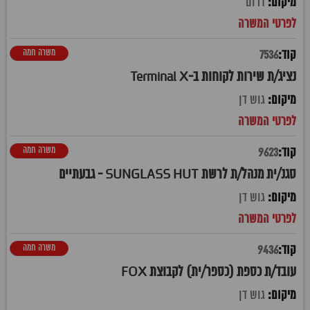
דרום
משרה חמה
7536
נציג/ת שירות לקוחות ב-Terminal X
גוש דן
משרה חמה
9623
סגנ/ית מנהל/ת לרשת SUNGLASS HUT - גבעתיים
גוש דן
משרה חמה
9436
עובד/ת כספת (כספר/ית) לקבוצת FOX
גוש דן