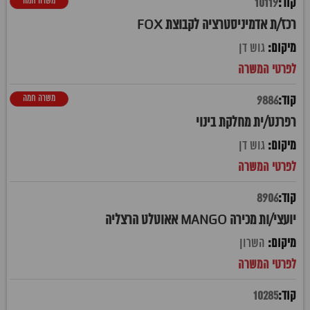
משרה חמה
10119
רכז/ת אדמיניסטרציה לקבוצת FOX
גוש דן
משרה חמה
9886
רפרנט/ית מחלקת בינוי
גוש דן
8906
יועצי/ות מכירה MANGO אאוטלט הרצליה
השרון
10285