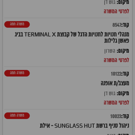
גוש דן
משרה חמה
8547
מנהלי חנויות לחנויות הדגל של קבוצת TERMINAL X בביג
פאשן גלילות
השרון
משרה חמה
10122
מעצב/ת אופנה
גוש דן
משרה חמה
10023
ניהול סניף ברשת SUNGLASS HUT - אילת