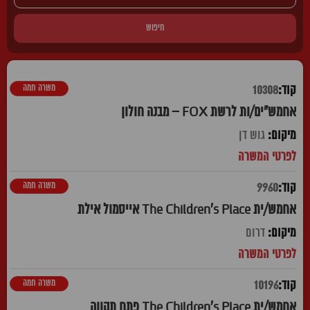
חיפוש
משרה חמה
10308
אחמש"ים/ות לרשת FOX – מבנה חולון
גוש דן
משרה חמה
9960
אחמש/ית The Children's Place אייסמול אילת
דרום
משרה חמה
10196
אחמש/ית The Children's Place פתח תקווה