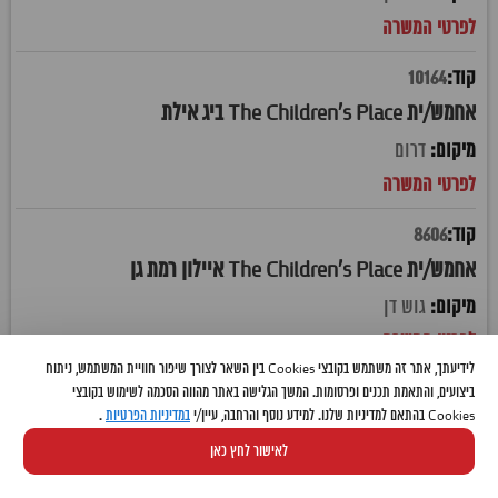
10164
אחמש/ית The Children's Place ביג אילת
דרום
8606
אחמש/ית The Children's Place איילון רמת גן
גוש דן
לידיעתך, אתר זה משתמש בקובצי Cookies בין השאר לצורך שיפור חוויית המשתמש, ניתוח
10336
ביצועים, והתאמת תכנים ופרסומות. המשך הגלישה באתר מהווה הסכמה לשימוש בקובצי
Cookies בהתאם למדיניות שלנו. למידע נוסף והרחבה, עיין/י
במדיניות הפרטיות
.
אחמש/ית The Children's Place איקאה קריית אתא
לאישור לחץ כאן
חיפה והקריות