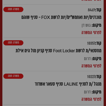
משרה חמה
8469
מוכרנים/יות ואחמש"ים/יות לרשת FOX - סניף שוהם
גוש דן
משרה חמה
10357
מחסנאי/ת לרשת Foot Locker סניף קניון מול הים אילת
דרום
משרה חמה
10227
מנהל /ת לסניף LALINE סניף סטאר אשדוד
דרום