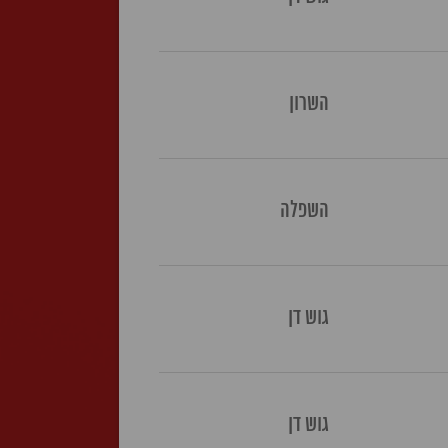
השרון
השפלה
גוש דן
גוש דן