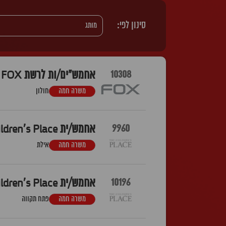
סינון לפי:
10308
אחמש"ים/ות לרשת FOX – מבנה חולון
משרה חמה
חולון
9960
אחמש/ית The Children's Place אייסמול אילת
משרה חמה
אילת
10196
אחמש/ית The Children's Place פתח תקווה
משרה חמה
פתח תקווה