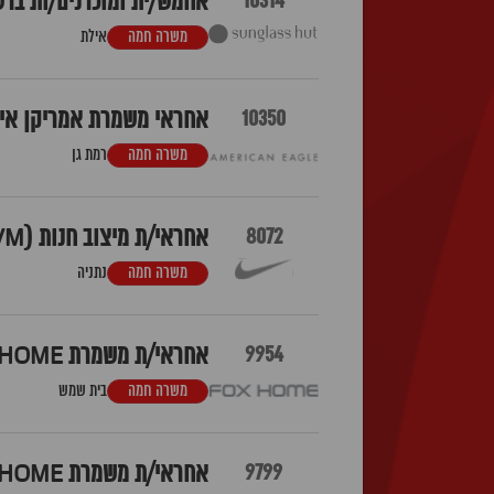
10314
אחמש/ית ומוכרנים/ות ברשת SUNGLASS HUT - רויאל ביץ
משרה חמה
אילת
10350
אחראי משמרת אמריקן איגל
משרה חמה
רמת גן
8072
אחראי/ת מיצוב חנות (VM) לNIKE נתניה
משרה חמה
נתניה
9954
אחראי/ת משמרת FOX HOME בית שמש
משרה חמה
בית שמש
9799
אחראי/ת משמרת FOX HOME גבעת שמואל