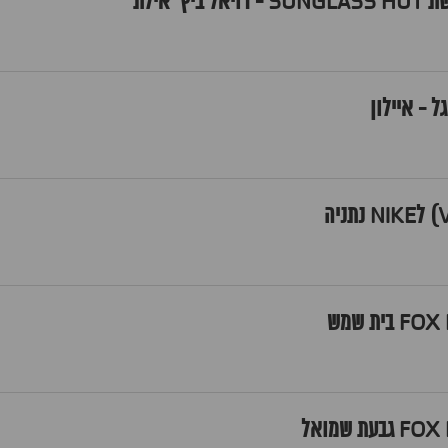
' אילת
 - איילון