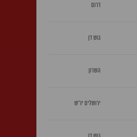
דרום
גוש דן
השרון
ירושלים יו"ש
גוש דן