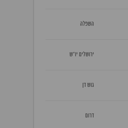
השפלה
ירושלים יו"ש
גוש דן
דרום