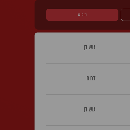
חיפוש
גוש דן
דרום
גוש דן