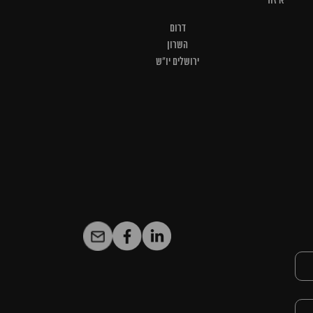
איזור
דרום
השרון
ירושלים יו"ש