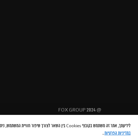
@ 2024 FOX GROUP
לידיעתך, אתר זה משתמש בקובצי Cookies בין השאר לצורך שיפור חוויית המשתמש, ניתוח ביצועים, והתאמת תכנים ופרסומות. המשך הגלישה באתר מהווה הסכמה לשימוש בקובצי Cookies בהתאם למדיניות שלנו. למידע נוסף והרחבה, עיין/י
במדיניות הפרטיות
.