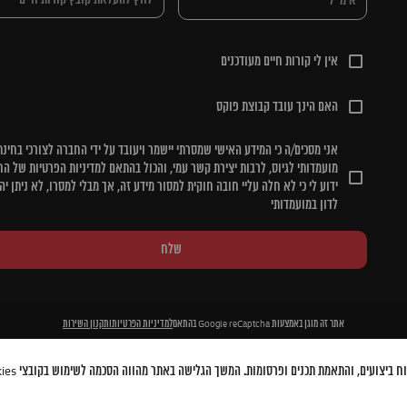
אין לי קורות חיים מעודכנים
האם הינך עובד קבוצת פוקס
אני מסכים/ה כי המידע האישי שמסרתי יישמר ויעובד על ידי החברה לצורכי בחינת
מועמדותי לגיוס, לרבות יצירת קשר עמי, והכול בהתאם למדיניות הפרטיות של הח
ידוע לי כי לא חלה עליי חובה חוקית למסור מידע זה, אך מבלי למסרו, לא ניתן יה
לדון במועמדותי
שלח
אתר זה מוגן באמצעות Google reCaptcha בהתאם
למדיניות הפרטיות
ותקנון השירות