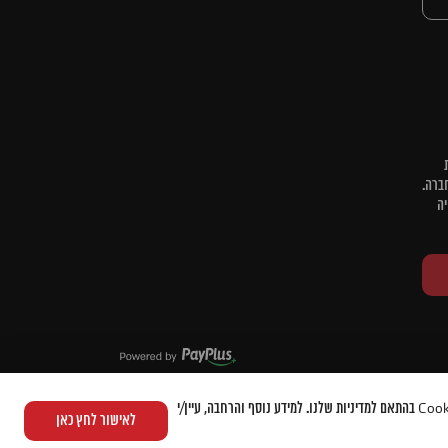
ברה.
יה
לאישור לחץ כאן