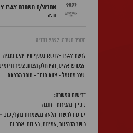
9892
אחראי/ת משמרת RUBY BAY סניף עיר ימים
נתניה
מספר משרה: 9892
|
נתניה
לרשת RUBY BAY בסניף עיר ימים נתניה דרוש/ה אחראי/ת משמרת עם טאצ' של סטייל!
הצטרפו אלינו, והיו חלק מצוות צעיר ודינמי
שכר מתגמל • צוות תומך • מותג מתפתח
​דרישות המשרה:
ניסיון במכירות - חובה
זמינות למשרה מלאה במשמרות בוקר/ ערב + 
כושר מנהיגות ,אמינות, רצינות, אחריות