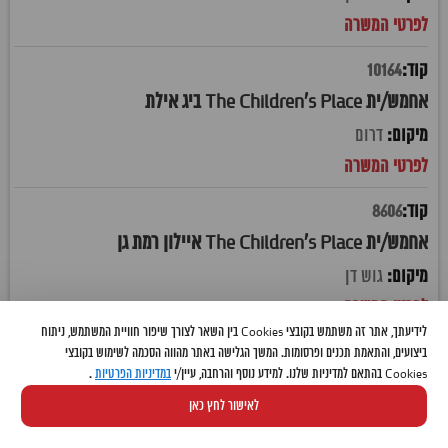
10164
אחמש/ית The Children's Place ביג אילת
דרום
8606
אחמש/ית The Children's Place איילון רמת גן
גוש דן
לידיעתך, אתר זה משתמש בקובצי Cookies בין השאר לצורך שיפור חוויית המשתמש, ניתוח
10336
ביצועים, והתאמת תכנים ופרסומות. המשך הגלישה באתר מהווה הסכמה לשימוש בקובצי
Cookies בהתאם למדיניות שלנו. למידע נוסף והרחבה, עיין/י
במדיניות הפרטיות
.
אחמש/ית The Children's Place איקאה קריית אתא
לאישור לחץ כאן
חיפה והקריות