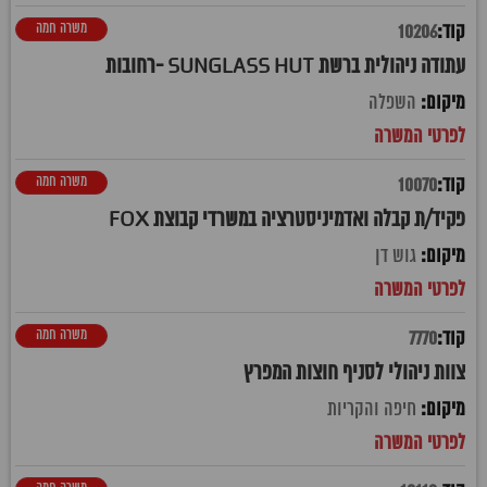
משרה חמה
10206
עתודה ניהולית ברשת SUNGLASS HUT -רחובות
השפלה
משרה חמה
10070
פקיד/ת קבלה ואדמיניסטרציה במשרדי קבוצת FOX
גוש דן
משרה חמה
7770
צוות ניהולי לסניף חוצות המפרץ
חיפה והקריות