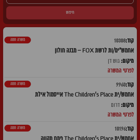
חיפוש
משרה חמה
10308
אחמש"ים/ות לרשת FOX – מבנה חולון
גוש דן
משרה חמה
9960
אחמש/ית The Children's Place אייסמול אילת
דרום
משרה חמה
10196
אחמש/ית The Children's Place פתח תקווה