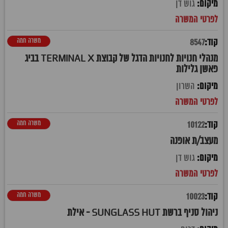
גוש דן
משרה חמה
8547
מנהלי חנויות לחנויות הדגל של קבוצת TERMINAL X בביג
פאשן גלילות
השרון
משרה חמה
10122
מעצב/ת אופנה
גוש דן
משרה חמה
10023
ניהול סניף ברשת SUNGLASS HUT - אילת