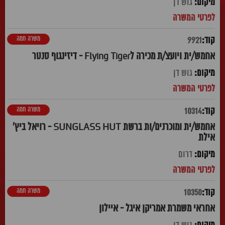
גוש דן
משרה חמה
9921
אחמש/ית ויועצ/ת מכירה לFlying Tiger - דיזינגוף סנטר
גוש דן
משרה חמה
10314
אחמש/ית ומוכרנים/ות ברשת SUNGLASS HUT - רויאל ביץ'
אילת
דרום
משרה חמה
10350
אחראי משמרת אמריקן איגל - איילון