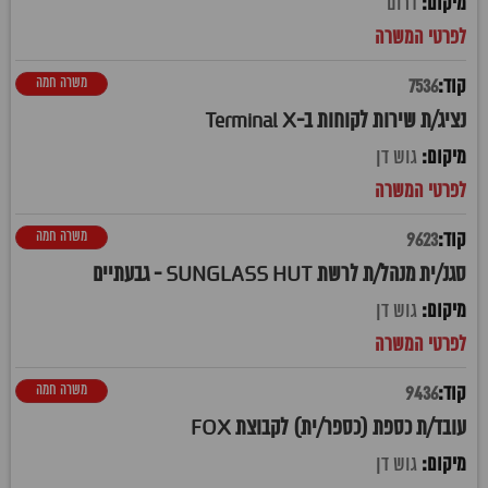
דרום
משרה חמה
7536
נציג/ת שירות לקוחות ב-Terminal X
גוש דן
משרה חמה
9623
סגנ/ית מנהל/ת לרשת SUNGLASS HUT - גבעתיים
גוש דן
משרה חמה
9436
עובד/ת כספת (כספר/ית) לקבוצת FOX
גוש דן