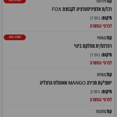
משרה חמה
10119
רכז/ת אדמיניסטרציה לקבוצת FOX
גוש דן
משרה חמה
9886
רפרנט/ית מחלקת בינוי
גוש דן
8906
יועצי/ות מכירה MANGO אאוטלט הרצליה
השרון
10285