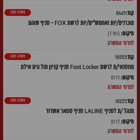
משרה חמה
8469
מוכרנים/יות ואחמש"ים/יות לרשת FOX - סניף שוהם
גוש דן
משרה חמה
10357
מחסנאי/ת לרשת Foot Locker סניף קניון מול הים אילת
דרום
משרה חמה
10227
מנהל /ת לסניף LALINE סניף סטאר אשדוד
דרום