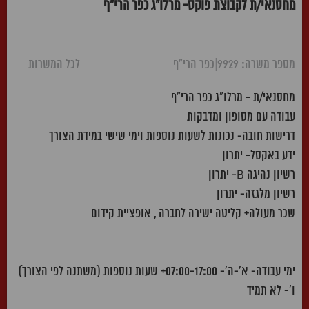
מחסנאי/ת לקבוצת פוקס- מרלו"ג כפר הרי"ף
מספר משרה: 9929
|
כפר הרי"ף
לכל המשרות
מחסנאי/ת - מרלו"ג כפר הרי"ף
עבודה עם מסופון ומדבקות
דרישות חובה- נכונות לשעות נוספות וימי שישי במידת הצורך
ידע באקסל- יתרון
רשיון נהיגה B- יתרון
רשיון מלגזה- יתרון
שכר מעולה+ קליטה ישירה לחברה , אופציית קידום
ימי עבודה- א'-ה'- 07:00-17:00+ שעות נוספות (משתנה לפי הצורך)
ו'- לא תמיד