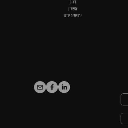
דרום
השרון
ירושלים יו"ש