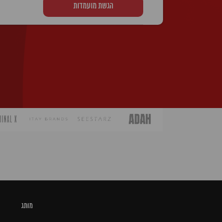
הגשת מועמדות
* הטקסט נכתב בלשון זכר, אך פונה לשני המינ
מותג