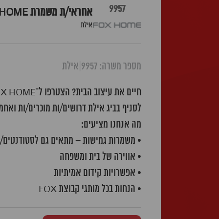
9957
אחראי/ת משמרת FOX HOME ביג אילת
אילת
מספר משרה: 9957
|
אילת
חיים את עיצוב הבית? הצטרפו ל־FOX HOME לעבודה עם סטייל, השראה ואנשים טובים ברשת הכי חמימה ומעוצבת שיש!
לסניף בביג אילת דרושים/ות מוכרים/ות ואחמ
מה אנחנו מציעים:
• משמרות גמישות – מתאים גם לסטודנטים/ות
• אווירה של בית ומשפחה
• אפשרויות קידום אמיתיות
• הנחות בכל מותגי קבוצת FOX