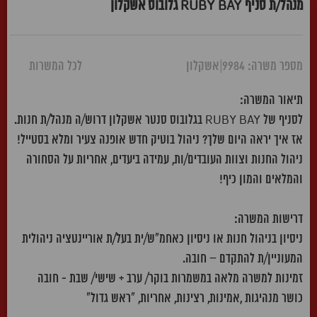
מנהל/ת סניף RUBY BAY גלובוס אשקלון
מספר משרה: 9984
|
אשקלון
לכל המשרות
תיאור המשרה:
לסניף של RUBY BAY בגלובוס סנטר אשקלון דרוש/ה מנהל/ת חנות.
אז איך יראה היום שלך? ניהול בוטיק חדש אופנה צעיר ומלא בסטייל!
ניהול החנות וצוות העובדים/ות, עמידה ביעדים, אחריות על הסחורה
והמלאים והמון כיף!
דרישות המשרה:
ניסיון בניהול חנות או ניסיון כאחמ״ש/ית בעל/ת אוריינטציה ניהולית
המעוניין/ת להתקדם – חובה.
זמינות למשרה מלאה במשמרות בוקר/ ערב + שישי/ שבת - חובה
כושר מנהיגות ,אמינות, רצינות, אחריות, "ראש גדול"