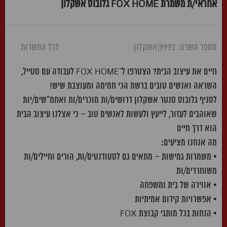
אחראי/ת משמרת FOX HOME גלובוס אשקלון
מספר משרה: 9992
|
אשקלון
לכל המשרות
חיים את עיצוב הבית? הצטרפו ל־FOX HOME לעבודה עם סטייל,
השראה ואנשים טובים ברשת הכי חמימה ומעוצבת שיש!
לסניף גלובוס סנטר אשקלון דרושים/ות מוכרים/ות ואחמ"שים/יות
שאוהבים לעזור, לייעץ ולעשות לאנשים טוב – כי אצלנו עיצוב הבית
הוא דרך חיים
מה אנחנו מציעים:
• משמרות גמישות – מתאים גם לסטודנטים/ות, הורים וחיילים/ות
משוחררים/ות
• אווירה של בית ומשפחה
• אפשרויות קידום אמיתיות
• הנחות בכל מותגי קבוצת FOX