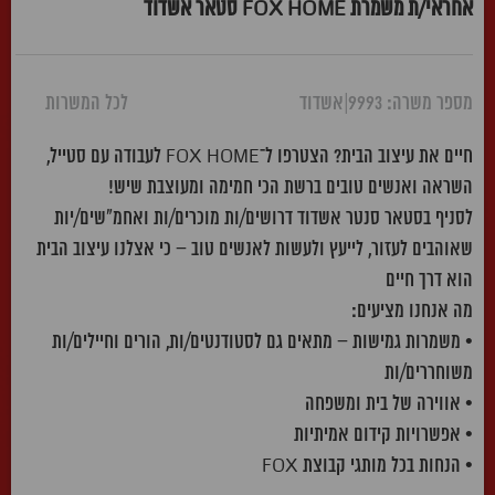
אחראי/ת משמרת FOX HOME סטאר אשדוד
מספר משרה: 9993
|
אשדוד
לכל המשרות
חיים את עיצוב הבית? הצטרפו ל־FOX HOME לעבודה עם סטייל,
השראה ואנשים טובים ברשת הכי חמימה ומעוצבת שיש!
לסניף בסטאר סנטר אשדוד דרושים/ות מוכרים/ות ואחמ"שים/יות
שאוהבים לעזור, לייעץ ולעשות לאנשים טוב – כי אצלנו עיצוב הבית
הוא דרך חיים
מה אנחנו מציעים:
• משמרות גמישות – מתאים גם לסטודנטים/ות, הורים וחיילים/ות
משוחררים/ות
• אווירה של בית ומשפחה
• אפשרויות קידום אמיתיות
• הנחות בכל מותגי קבוצת FOX