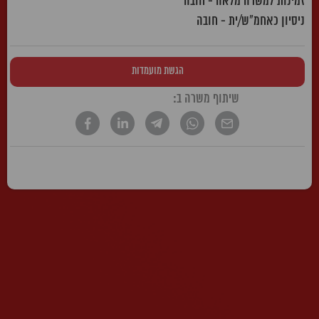
זמינות למשרה מלאה - חובה
ניסיון כאחמ"ש/ית - חובה
הגשת מועמדות
שיתוף משרה ב:
* הטקסט נכתב בלשון זכר, אך פונה לשני המינים