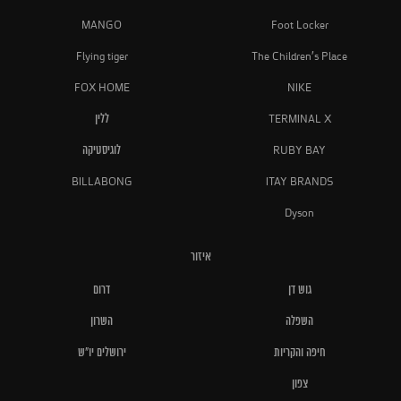
MANGO
Foot Locker
Flying tiger
The Children's Place
FOX HOME
NIKE
TERMINAL X
ללין
RUBY BAY
לוגיסטיקה
BILLABONG
ITAY BRANDS
Dyson
איזור
גוש דן
דרום
השפלה
השרון
חיפה והקריות
ירושלים יו"ש
צפון