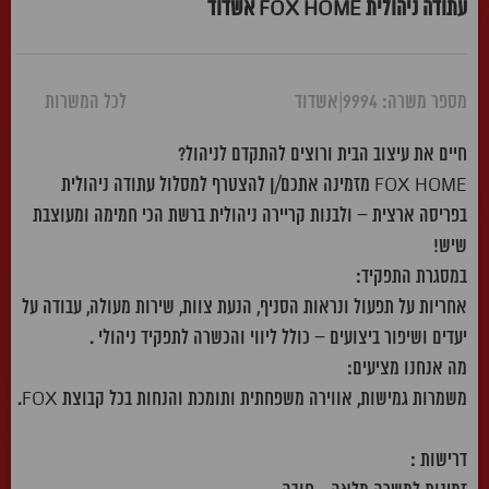
עתודה ניהולית FOX HOME אשדוד
מספר משרה: 9994
|
אשדוד
לכל המשרות
חיים את עיצוב הבית ורוצים להתקדם לניהול?
FOX HOME מזמינה אתכם/ן להצטרף למסלול עתודה ניהולית
בפריסה ארצית – ולבנות קריירה ניהולית ברשת הכי חמימה ומעוצבת
שיש!
במסגרת התפקיד:
אחריות על תפעול ונראות הסניף, הנעת צוות, שירות מעולה, עבודה על
יעדים ושיפור ביצועים – כולל ליווי והכשרה לתפקיד ניהולי .
מה אנחנו מציעים:
משמרות גמישות, אווירה משפחתית ותומכת והנחות בכל קבוצת FOX.
דרישות :