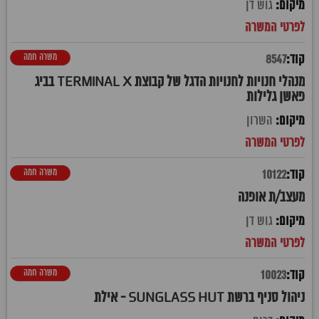
גוש דן
משרה חמה
8547
מנהלי חנויות לחנויות הדגל של קבוצת TERMINAL X בביג
פאשן גלילות
השרון
משרה חמה
10122
מעצב/ת אופנה
גוש דן
משרה חמה
10023
ניהול סניף ברשת SUNGLASS HUT - אילת