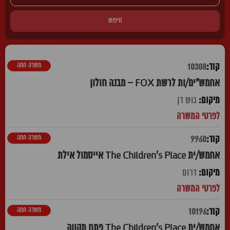
חיפוש
משרה חמה
10308
אחמש"ים/ות לרשת FOX – מבנה חולון
גוש דן
משרה חמה
9960
אחמש/ית The Children's Place אייסמול אילת
דרום
משרה חמה
10196
אחמש/ית The Children's Place פתח תקווה