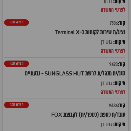
דרום
משרה חמה
7536
נציג/ת שירות לקוחות ב-Terminal X
גוש דן
משרה חמה
9623
סגנ/ית מנהל/ת לרשת SUNGLASS HUT - גבעתיים
גוש דן
משרה חמה
9436
עובד/ת כספת (כספר/ית) לקבוצת FOX
גוש דן