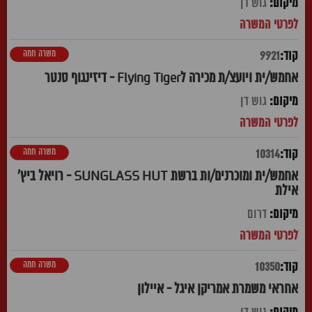
גוש דן
משרה חמה
9921
אחמש/ית ויועצ/ת מכירה לFlying Tiger - דיזינגוף סנטר
גוש דן
משרה חמה
10314
אחמש/ית ומוכרנים/ות ברשת SUNGLASS HUT - רויאל ביץ'
אילת
דרום
משרה חמה
10350
אחראי משמרת אמריקן איגל - איילון