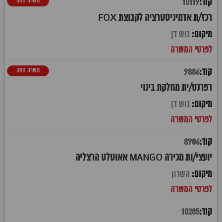
משרה חמה
10119
רכז/ת אדמיניסטרציה לקבוצת FOX
גוש דן
משרה חמה
9886
רפרנט/ית מחלקת בינוי
גוש דן
8906
יועצי/ות מכירה MANGO אאוטלט הרצליה
השרון
10285