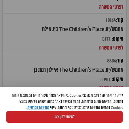
10164
אחמש/ית The Children's Place ביג אילת
דרום
8606
אחמש/ית The Children's Place איילון רמת גן
גוש דן
לידיעתך, אתר זה משתמש בקובצי Cookies בין השאר לצורך שיפור חוויית המשתמש, ניתוח
10336
ביצועים, והתאמת תכנים ופרסומות. המשך הגלישה באתר מהווה הסכמה לשימוש בקובצי
Cookies בהתאם למדיניות שלנו. למידע נוסף והרחבה, עיין/י
במדיניות הפרטיות
.
אחמש/ית The Children's Place איקאה קריית אתא
לאישור לחץ כאן
חיפה והקריות