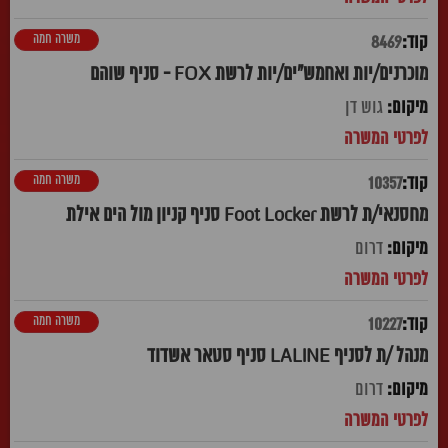
משרה חמה
8469
מוכרנים/יות ואחמש"ים/יות לרשת FOX - סניף שוהם
גוש דן
משרה חמה
10357
מחסנאי/ת לרשת Foot Locker סניף קניון מול הים אילת
דרום
משרה חמה
10227
מנהל /ת לסניף LALINE סניף סטאר אשדוד
דרום