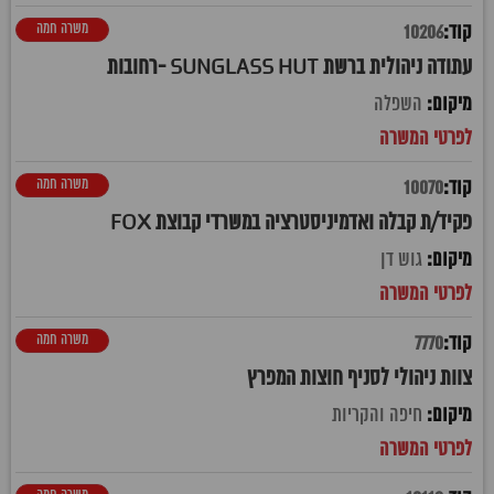
משרה חמה
10206
עתודה ניהולית ברשת SUNGLASS HUT -רחובות
השפלה
משרה חמה
10070
פקיד/ת קבלה ואדמיניסטרציה במשרדי קבוצת FOX
גוש דן
משרה חמה
7770
צוות ניהולי לסניף חוצות המפרץ
חיפה והקריות