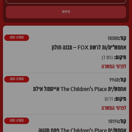
חיפוש
משרה חמה
10308
אחמש"ים/ות לרשת FOX – מבנה חולון
גוש דן
משרה חמה
9960
אחמש/ית The Children's Place אייסמול אילת
דרום
משרה חמה
10196
אחמש/ית The Children's Place פתח תקווה