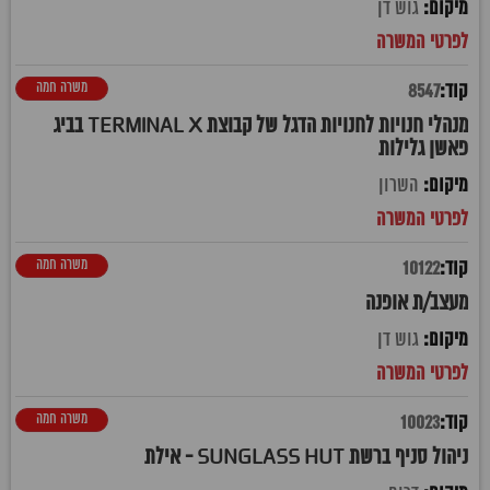
גוש דן
משרה חמה
8547
מנהלי חנויות לחנויות הדגל של קבוצת TERMINAL X בביג
פאשן גלילות
השרון
משרה חמה
10122
מעצב/ת אופנה
גוש דן
משרה חמה
10023
ניהול סניף ברשת SUNGLASS HUT - אילת