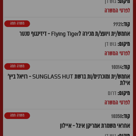
גוש דן
משרה חמה
9921
אחמש/ית ויועצ/ת מכירה לFlying Tiger - דיזינגוף סנטר
גוש דן
משרה חמה
10314
אחמש/ית ומוכרנים/ות ברשת SUNGLASS HUT - רויאל ביץ'
אילת
דרום
משרה חמה
10350
אחראי משמרת אמריקן איגל - איילון