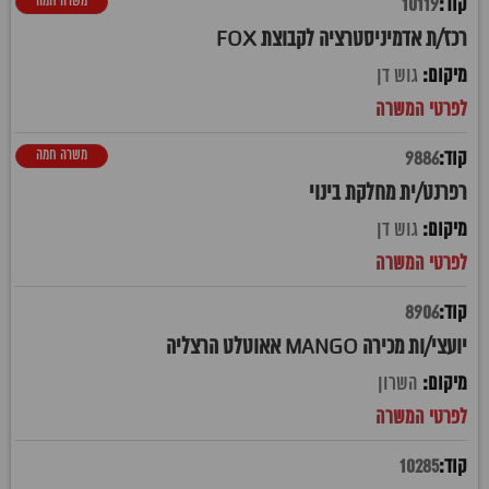
משרה חמה
10119
רכז/ת אדמיניסטרציה לקבוצת FOX
גוש דן
משרה חמה
9886
רפרנט/ית מחלקת בינוי
גוש דן
8906
יועצי/ות מכירה MANGO אאוטלט הרצליה
השרון
10285