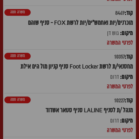
משרה חמה
8469
מוכרנים/יות ואחמש"ים/יות לרשת FOX - סניף שוהם
גוש דן
משרה חמה
10357
מחסנאי/ת לרשת Foot Locker סניף קניון מול הים אילת
דרום
משרה חמה
10227
מנהל /ת לסניף LALINE סניף סטאר אשדוד
דרום