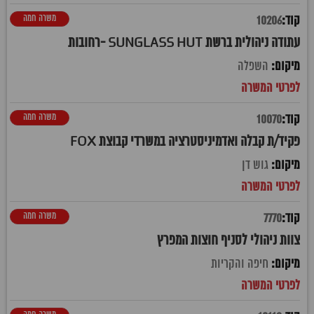
משרה חמה
10206
עתודה ניהולית ברשת SUNGLASS HUT -רחובות
השפלה
משרה חמה
10070
פקיד/ת קבלה ואדמיניסטרציה במשרדי קבוצת FOX
גוש דן
משרה חמה
7770
צוות ניהולי לסניף חוצות המפרץ
חיפה והקריות