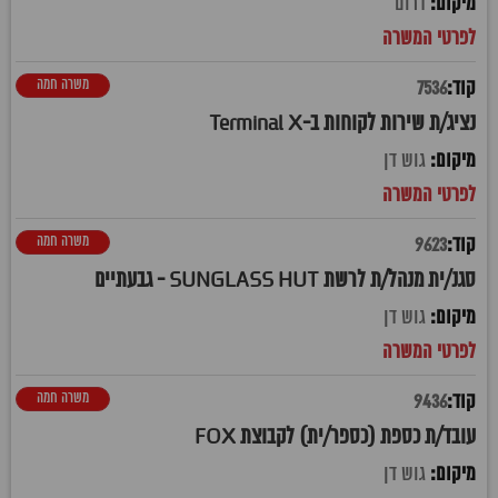
דרום
משרה חמה
7536
נציג/ת שירות לקוחות ב-Terminal X
גוש דן
משרה חמה
9623
סגנ/ית מנהל/ת לרשת SUNGLASS HUT - גבעתיים
גוש דן
משרה חמה
9436
עובד/ת כספת (כספר/ית) לקבוצת FOX
גוש דן