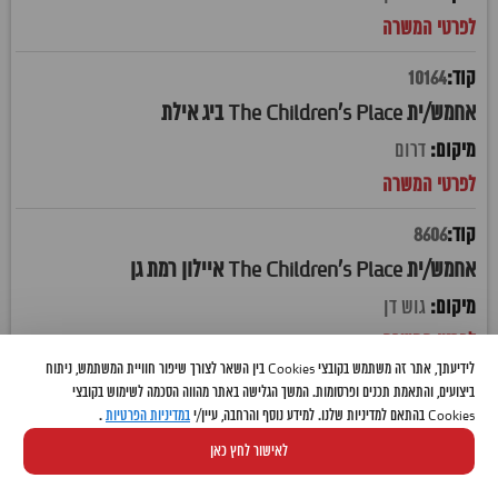
10164
אחמש/ית The Children's Place ביג אילת
דרום
8606
אחמש/ית The Children's Place איילון רמת גן
גוש דן
לידיעתך, אתר זה משתמש בקובצי Cookies בין השאר לצורך שיפור חוויית המשתמש, ניתוח
10336
ביצועים, והתאמת תכנים ופרסומות. המשך הגלישה באתר מהווה הסכמה לשימוש בקובצי
Cookies בהתאם למדיניות שלנו. למידע נוסף והרחבה, עיין/י
במדיניות הפרטיות
.
אחמש/ית The Children's Place איקאה קריית אתא
לאישור לחץ כאן
חיפה והקריות