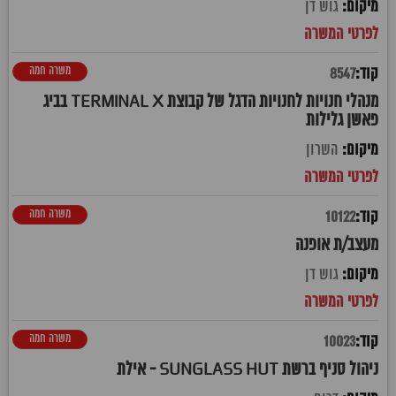
גוש דן
משרה חמה
8547
מנהלי חנויות לחנויות הדגל של קבוצת TERMINAL X בביג
פאשן גלילות
השרון
משרה חמה
10122
מעצב/ת אופנה
גוש דן
משרה חמה
10023
ניהול סניף ברשת SUNGLASS HUT - אילת