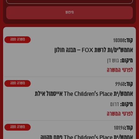
חיפוש
משרה חמה
10308
אחמש"ים/ות לרשת FOX – מבנה חולון
גוש דן
משרה חמה
9960
אחמש/ית The Children's Place אייסמול אילת
דרום
משרה חמה
10196
אחמש/ית The Children's Place פתח תקווה