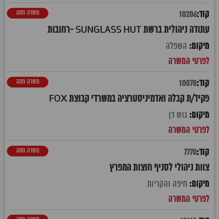
משרה חמה
10206
עתודה ניהולית ברשת SUNGLASS HUT -רחובות
השפלה
משרה חמה
10070
פקיד/ת קבלה ואדמיניסטרציה במשרדי קבוצת FOX
גוש דן
משרה חמה
7770
צוות ניהולי לסניף חוצות המפרץ
חיפה והקריות