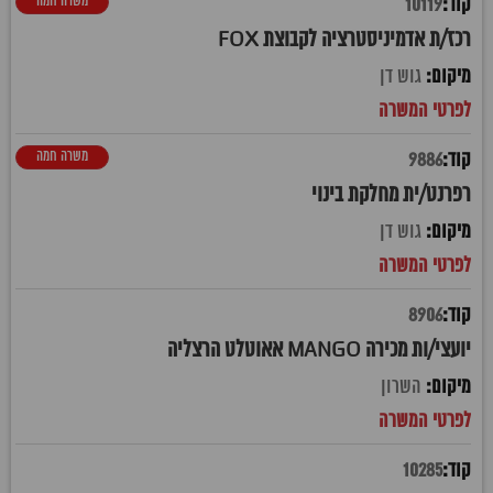
משרה חמה
10119
רכז/ת אדמיניסטרציה לקבוצת FOX
גוש דן
משרה חמה
9886
רפרנט/ית מחלקת בינוי
גוש דן
8906
יועצי/ות מכירה MANGO אאוטלט הרצליה
השרון
10285