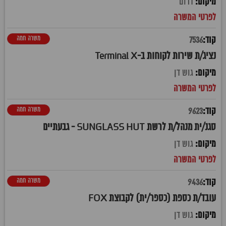
דרום
משרה חמה
7536
נציג/ת שירות לקוחות ב-Terminal X
גוש דן
משרה חמה
9623
סגנ/ית מנהל/ת לרשת SUNGLASS HUT - גבעתיים
גוש דן
משרה חמה
9436
עובד/ת כספת (כספר/ית) לקבוצת FOX
גוש דן