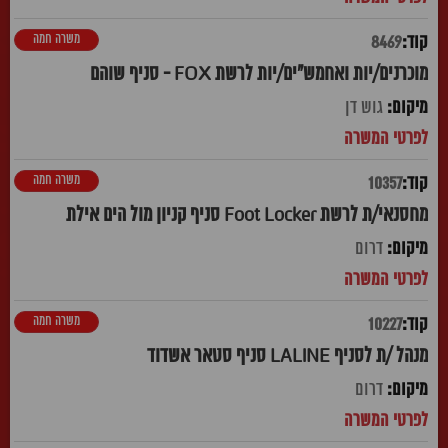
משרה חמה
8469
מוכרנים/יות ואחמש"ים/יות לרשת FOX - סניף שוהם
גוש דן
משרה חמה
10357
מחסנאי/ת לרשת Foot Locker סניף קניון מול הים אילת
דרום
משרה חמה
10227
מנהל /ת לסניף LALINE סניף סטאר אשדוד
דרום