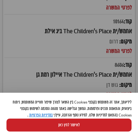
10164
אחמש/ית The Children's Place ביג אילת
דרום
8606
אחמש/ית The Children's Place איילון רמת גן
גוש דן
לידיעתך, אתר זה משתמש בקובצי Cookies בין השאר לצורך שיפור חוויית המשתמש, ניתוח
10336
ביצועים, והתאמת תכנים ופרסומות. המשך הגלישה באתר מהווה הסכמה לשימוש בקובצי
Cookies בהתאם למדיניות שלנו. למידע נוסף והרחבה, עיין/י
במדיניות הפרטיות
.
אחמש/ית The Children's Place איקאה קריית אתא
לאישור לחץ כאן
חיפה והקריות