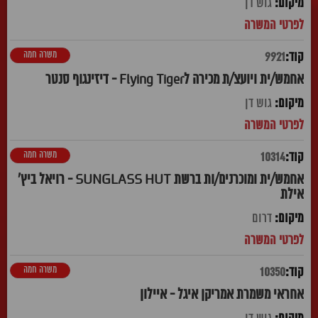
גוש דן
משרה חמה
9921
אחמש/ית ויועצ/ת מכירה לFlying Tiger - דיזינגוף סנטר
גוש דן
משרה חמה
10314
אחמש/ית ומוכרנים/ות ברשת SUNGLASS HUT - רויאל ביץ'
אילת
דרום
משרה חמה
10350
אחראי משמרת אמריקן איגל - איילון